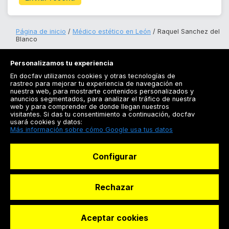
Página de inicio
Médico estético en León
Raquel Sanchez del
Blanco
Personalizamos tu experiencia
En docfav utilizamos cookies y otras tecnologías de
rastreo para mejorar tu experiencia de navegación en
nuestra web, para mostrarte contenidos personalizados y
anuncios segmentados, para analizar el tráfico de nuestra
Registrarse
web y para comprender de donde llegan nuestros
visitantes. Si das tu consentimiento a continuación, docfav
Docfav
usará cookies y datos:
Más información sobre cómo Google usa tus datos
Recursos
Configurar
Para doctores
Especialistas
Rechazar
Aceptar cookies
© Dashboard Technologies S.L