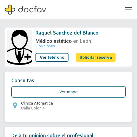
Raquel Sanchez del Blanco
Médico estético
en León
0 opiniones
Soporte
Ver teléfono
Solicitar reserva
Quiénes somos
¿Eres un doctor?
Consultas
Ver mapa
Clinica Atomatica
Calle Colon 4
Deja tu opinión sobre el profesional