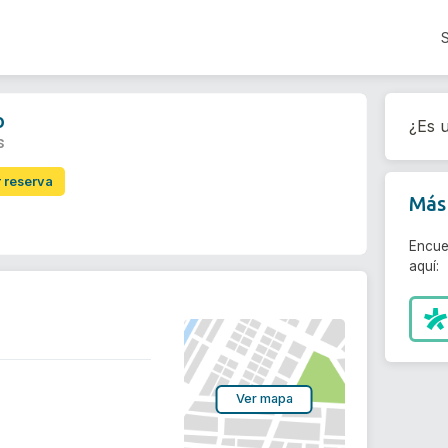
o
¿Es u
s
r reserva
Más 
Encue
aquí:
Ver mapa