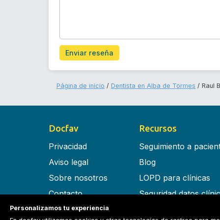
Enviar reseña
Página de inicio
Dentista en Alba de Tormes
Raul B
Docfav
Recursos
Privacidad
Seguimiento a pacien
Aviso legal
Blog
Sobre nosotros
LOPD para clínicas
Contacto
Seguridad datos clíni
Personalizamos tu experiencia
Términos y condiciones
Software para clínica