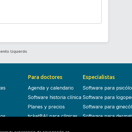
enito Izquierdo
Para doctores
Especialistas
tes
Agenda y calendario
Software para psicól
Software historia clínica
Software para logope
Planes y precios
Software para ginecó
cos
ticketBAI para clínicas
Software para dermat
s en la nube
Software para dentist