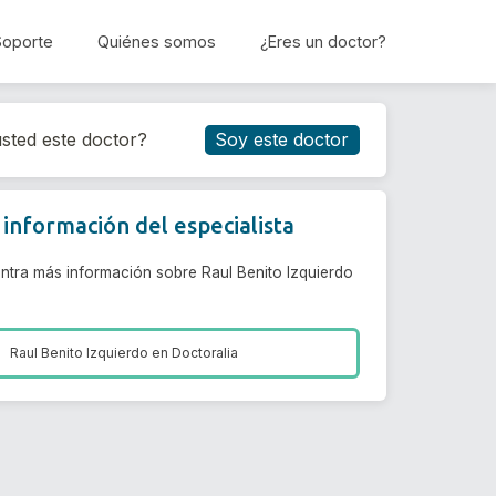
Soporte
Quiénes somos
¿Eres un doctor?
Reservar cita
sted este doctor?
Soy este doctor
información del especialista
ntra más información sobre Raul Benito Izquierdo
Raul Benito Izquierdo en
Doctoralia