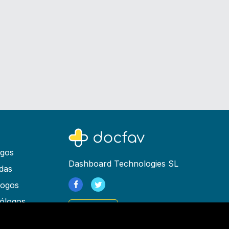
ogos
Dashboard Technologies SL
das
logos
ólogos
Registrarse
as