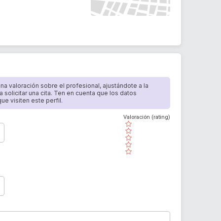
 una valoración sobre el profesional, ajustándote a la
a solicitar una cita. Ten en cuenta que los datos
e visiten este perfil.
Valoración (rating)
( )
( )
( )
( )
( )