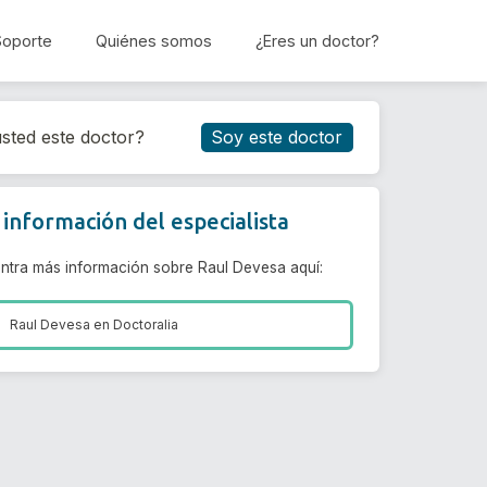
Soporte
Quiénes somos
¿Eres un doctor?
Reservar cita
sted este doctor?
Soy este doctor
información del especialista
ntra más información sobre Raul Devesa aquí:
Raul Devesa en
Doctoralia