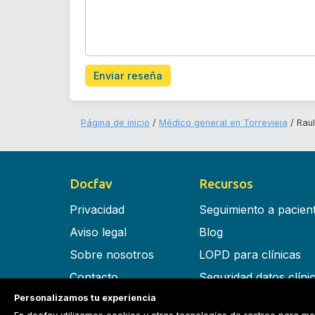
Enviar reseña
Página de inicio
Médico general en Torrevieja
Rau
Docfav
Recursos
Privacidad
Seguimiento a pacien
Aviso legal
Blog
Sobre nosotros
LOPD para clínicas
Contacto
Seguridad datos clíni
Personalizamos tu experiencia
Términos y condiciones
Software para clínica