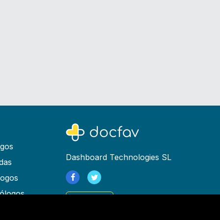
ogos
Dashboard Technologies SL
das
logos
ólogos
Registrarse
as