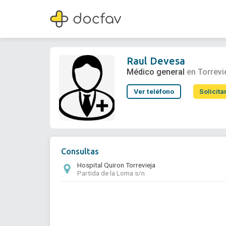
Raul Devesa
Médico general
Raul Devesa
Médico general
en Torrevi
Ver teléfono
Solicita
Consultas
Hospital Quiron Torrevieja
Partida de la Loma s/n