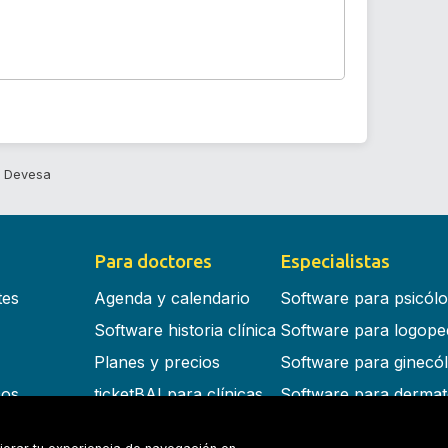
l Devesa
Para doctores
Especialistas
tes
Agenda y calendario
Software para psicól
Software historia clínica
Software para logope
Planes y precios
Software para ginecó
cos
ticketBAI para clínicas
Software para dermat
s en la nube
Software para dentist