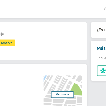
¿Es u
eja
r reserva
Más 
Encue
Ver mapa