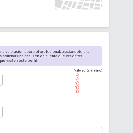
 una valoración sobre el profesional, ajustándote a la
a solicitar una cita. Ten en cuenta que los datos
e visiten este perfil.
Valoración (rating)
( )
( )
( )
( )
( )