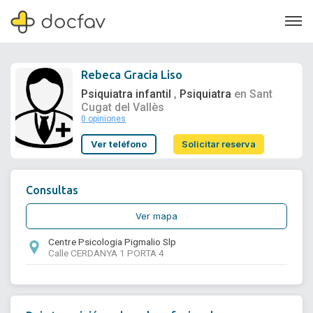
Rebeca Gracia Liso
Psiquiatra infantil
Psiquiatra
en Sant
,
Cugat del Vallès
0 opiniones
Soporte
Ver teléfono
Solicitar reserva
Quiénes somos
¿Eres un doctor?
Consultas
Ver mapa
Centre Psicologia Pigmalio Slp
Calle CERDANYA 1 PORTA 4