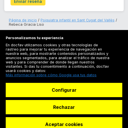
Enviar reseña
Página de inicio
Psiquiatra infantil en Sant Cugat del Vallès
Rebeca Gracia Liso
Personalizamos tu experiencia
En docfav utilizamos cookies y otras tecnologías de
rastreo para mejorar tu experiencia de navegación en
nuestra web, para mostrarte contenidos personalizados y
anuncios segmentados, para analizar el tráfico de nuestra
Registrarse
web y para comprender de donde llegan nuestros
visitantes. Si das tu consentimiento a continuación, docfav
Docfav
usará cookies y datos:
Más información sobre cómo Google usa tus datos
Recursos
Configurar
Para doctores
Especialistas
Rechazar
Aceptar cookies
© Dashboard Technologies S.L