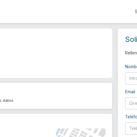
Sol
Rellen
Nomb
Email
s datos
Teléf