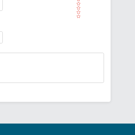
( )
( )
( )
( )