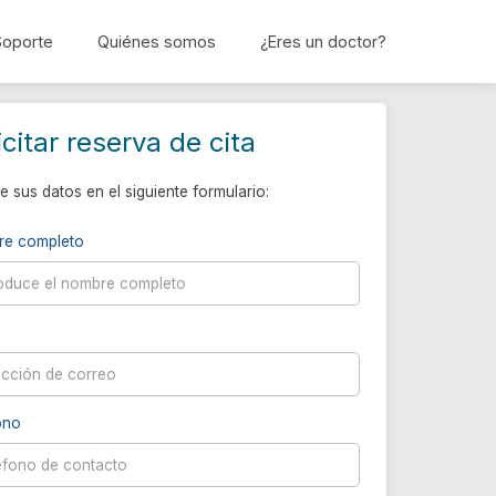
Soporte
Quiénes somos
¿Eres un doctor?
Reservar cita
icitar reserva de cita
e sus datos en el siguiente formulario:
re completo
ono