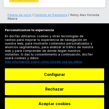
Página de inicio
Dentista en Pamplona
Remy Alex Foronda
Ribera
Personalizamos tu experiencia
En docfav utilizamos cookies y otras tecnologías de
rastreo para mejorar tu experiencia de navegación en
nuestra web, para mostrarte contenidos personalizados y
anuncios segmentados, para analizar el tráfico de nuestra
Registrarse
web y para comprender de donde llegan nuestros
visitantes. Si das tu consentimiento a continuación, docfav
Docfav
usará cookies y datos:
Más información sobre cómo Google usa tus datos
Recursos
Configurar
Para doctores
Especialistas
Rechazar
Aceptar cookies
© Dashboard Technologies S.L