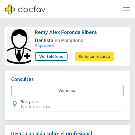
Remy Alex Foronda Ribera
Dentista
en Pamplona
0 opiniones
Soporte
Ver teléfono
Solicitar reserva
Quiénes somos
¿Eres un doctor?
Consultas
Ver mapa
Remy alex
fuente del hierro
Deja tu opinión sobre el profesional