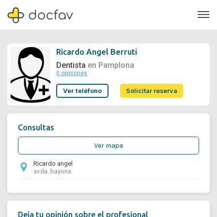
Ricardo Angel Berruti
Dentista
en Pamplona
0 opiniones
Soporte
Ver teléfono
Solicitar reserva
Quiénes somos
¿Eres un doctor?
Consultas
Ver mapa
Ricardo angel
avda. bayona
Deja tu opinión sobre el profesional