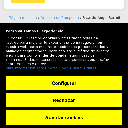
Página de inicio
Dentista en Pamplona
Ricardo Angel Berruti
Personalizamos tu experiencia
En docfav utilizamos cookies y otras tecnologías de
rastreo para mejorar tu experiencia de navegación en
nuestra web, para mostrarte contenidos personalizados y
anuncios segmentados, para analizar el tráfico de nuestra
Registrarse
web y para comprender de donde llegan nuestros
visitantes. Si das tu consentimiento a continuación, docfav
Docfav
usará cookies y datos:
Más información sobre cómo Google usa tus datos
Recursos
Configurar
Para doctores
Especialistas
Rechazar
Aceptar cookies
© Dashboard Technologies S.L
Solicitar reserva