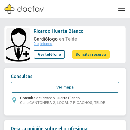
Ricardo Huerta Blanco
Cardiólogo
en Telde
0 opiniones
Soporte
Ver teléfono
Solicitar reserva
Quiénes somos
¿Eres un doctor?
Consultas
Ver mapa
Consulta de Ricardo Huerta Blanco
Calle CANTONERA 2, LOCAL 7 PICACHOS, TELDE
Deja tu opinión sobre el profesional