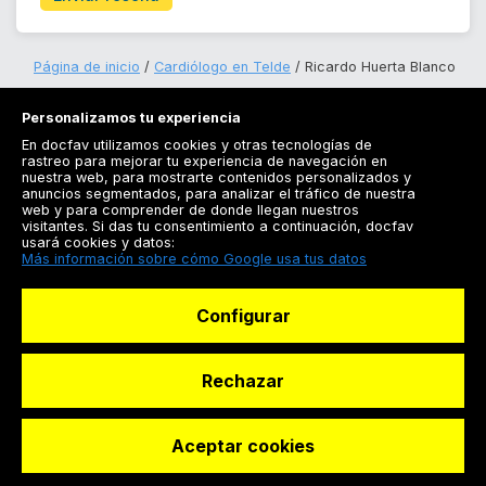
Página de inicio
Cardiólogo en Telde
Ricardo Huerta Blanco
Personalizamos tu experiencia
En docfav utilizamos cookies y otras tecnologías de
rastreo para mejorar tu experiencia de navegación en
nuestra web, para mostrarte contenidos personalizados y
anuncios segmentados, para analizar el tráfico de nuestra
Registrarse
web y para comprender de donde llegan nuestros
visitantes. Si das tu consentimiento a continuación, docfav
Docfav
usará cookies y datos:
Más información sobre cómo Google usa tus datos
Recursos
Configurar
Para doctores
Especialistas
Rechazar
Aceptar cookies
© Dashboard Technologies S.L
Solicitar reserva