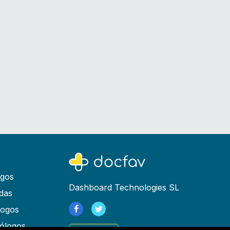
ogos
Dashboard Technologies SL
das
logos
ólogos