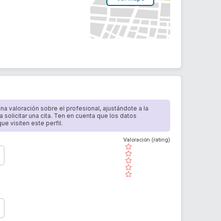
 una valoración sobre el profesional, ajustándote a la
a solicitar una cita. Ten en cuenta que los datos
e visiten este perfil.
Valoración (rating)
( )
( )
( )
( )
( )