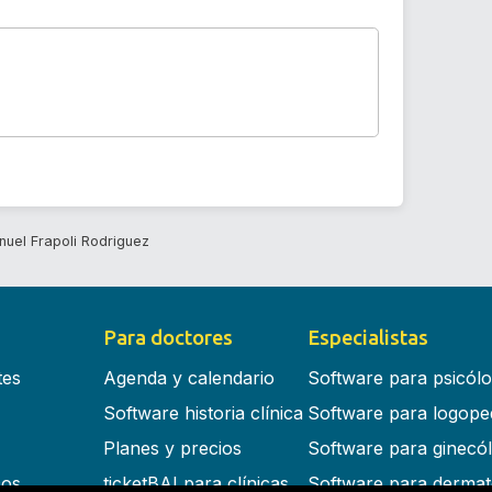
uel Frapoli Rodriguez
Para doctores
Especialistas
tes
Agenda y calendario
Software para psicól
Software historia clínica
Software para logope
Planes y precios
Software para ginecó
cos
ticketBAI para clínicas
Software para dermat