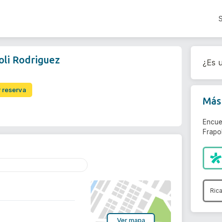
oli Rodriguez
¿Es u
r reserva
Más 
Encue
Frapol
Ric
Ver mapa