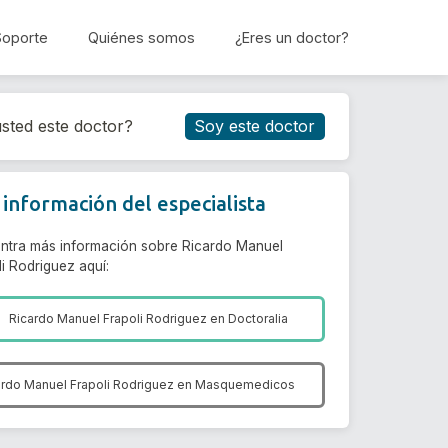
Soporte
Quiénes somos
¿Eres un doctor?
Reservar cita
sted este doctor?
Soy este doctor
información del especialista
ntra más información sobre Ricardo Manuel
i Rodriguez aquí:
Ricardo Manuel Frapoli Rodriguez en
Doctoralia
ardo Manuel Frapoli Rodriguez en
Masquemedicos