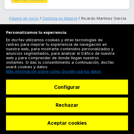
Página de inicio
Dentista en Madrid
Ricardo Martinez Garcia
Personalizamos tu experiencia
En docfav utilizamos cookies y otras tecnologías de
rastreo para mejorar tu experiencia de navegación en
nuestra web, para mostrarte contenidos personalizados y
anuncios segmentados, para analizar el tráfico de nuestra
Registrarse
web y para comprender de donde llegan nuestros
visitantes. Si das tu consentimiento a continuación, docfav
Docfav
usará cookies y datos:
Más información sobre cómo Google usa tus datos
Recursos
Configurar
Para doctores
Especialistas
Rechazar
Aceptar cookies
© Dashboard Technologies S.L
Solicitar reserva