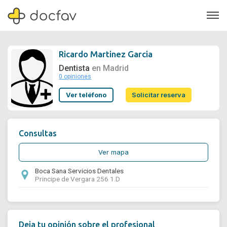
Ricardo Martinez Garcia
Dentista
en Madrid
0 opiniones
Soporte
Ver teléfono
Solicitar reserva
Quiénes somos
¿Eres un doctor?
Consultas
Ver mapa
Boca Sana Servicios Dentales
Principe de Vergara 256 1.D
Deja tu opinión sobre el profesional