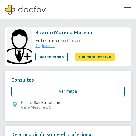
Ricardo Moreno Moreno
Enfermero
en Cieza
0 opiniones
Soporte
Ver teléfono
Solicitar reserva
Quiénes somos
¿Eres un doctor?
Consultas
Ver mapa
Clinica San Bartolome
Calle Mesones, 6
Deja tu opinión sobre el profesional