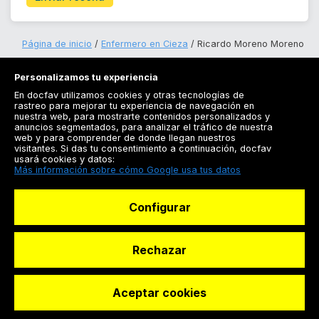
Página de inicio
Enfermero en Cieza
Ricardo Moreno Moreno
Personalizamos tu experiencia
En docfav utilizamos cookies y otras tecnologías de
rastreo para mejorar tu experiencia de navegación en
nuestra web, para mostrarte contenidos personalizados y
anuncios segmentados, para analizar el tráfico de nuestra
Registrarse
web y para comprender de donde llegan nuestros
visitantes. Si das tu consentimiento a continuación, docfav
Docfav
usará cookies y datos:
Más información sobre cómo Google usa tus datos
Recursos
Configurar
Para doctores
Especialistas
Rechazar
Aceptar cookies
© Dashboard Technologies S.L
Solicitar reserva