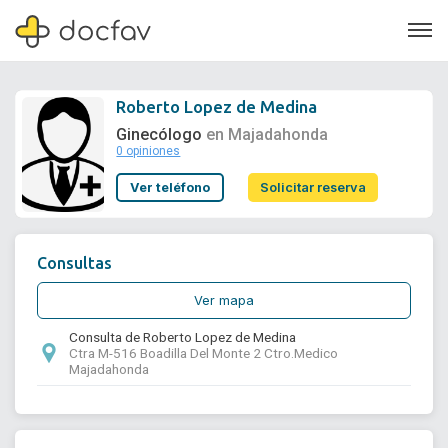
Roberto Lopez de Medina
Ginecólogo
en Majadahonda
0 opiniones
Soporte
Ver teléfono
Solicitar reserva
Quiénes somos
¿Eres un doctor?
Consultas
Ver mapa
Consulta de Roberto Lopez de Medina
Ctra M-516 Boadilla Del Monte 2 Ctro.Medico
Majadahonda