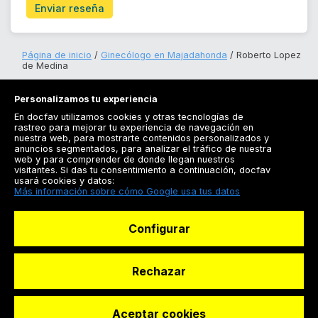
Enviar reseña
Página de inicio
Ginecólogo en Majadahonda
Roberto Lopez
de Medina
Personalizamos tu experiencia
En docfav utilizamos cookies y otras tecnologías de
rastreo para mejorar tu experiencia de navegación en
nuestra web, para mostrarte contenidos personalizados y
anuncios segmentados, para analizar el tráfico de nuestra
Registrarse
web y para comprender de donde llegan nuestros
visitantes. Si das tu consentimiento a continuación, docfav
Docfav
usará cookies y datos:
Más información sobre cómo Google usa tus datos
Recursos
Configurar
Para doctores
Especialistas
Rechazar
Aceptar cookies