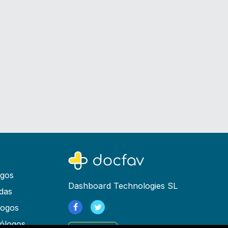
ogos
Dashboard Technologies SL
das
logos
ólogos