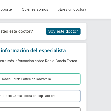
Soporte
Quiénes somos
¿Eres un doctor?
Reservar cita
sted este doctor?
Soy este doctor
información del especialista
ntra más información sobre Rocio Garcia Fortea
Rocio Garcia Fortea en
Doctoralia
Rocio Garcia Fortea en
Top Doctors