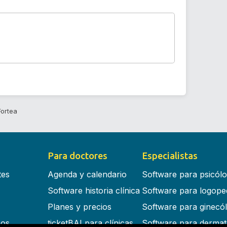
Fortea
Para doctores
Especialistas
tes
Agenda y calendario
Software para psicól
Software historia clínica
Software para logope
Planes y precios
Software para ginecó
cos
ticketBAI para clínicas
Software para dermat