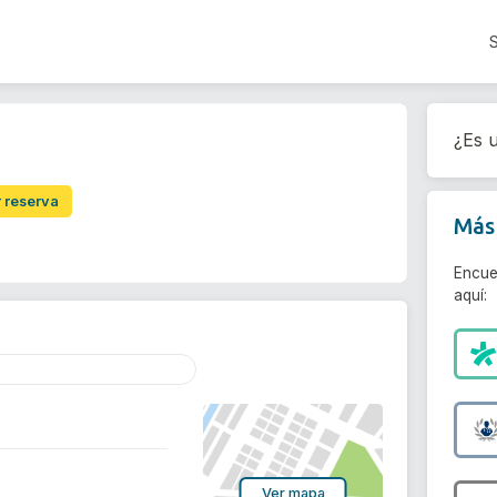
¿Es u
r reserva
Más 
Encue
aquí:
Ver mapa