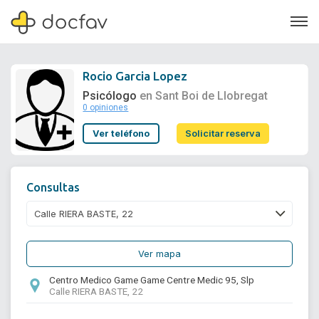
Rocio Garcia Lopez
Psicólogo
en Sant Boi de Llobregat
0 opiniones
Soporte
Ver teléfono
Solicitar reserva
Quiénes somos
¿Eres un doctor?
Consultas
Ver mapa
Centro Medico Game Game Centre Medic 95, Slp
Calle RIERA BASTE, 22