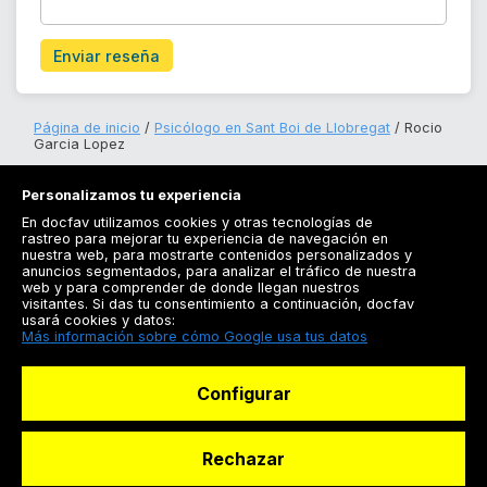
Enviar reseña
Página de inicio
Psicólogo en Sant Boi de Llobregat
Rocio
Garcia Lopez
Personalizamos tu experiencia
En docfav utilizamos cookies y otras tecnologías de
rastreo para mejorar tu experiencia de navegación en
nuestra web, para mostrarte contenidos personalizados y
anuncios segmentados, para analizar el tráfico de nuestra
Registrarse
web y para comprender de donde llegan nuestros
visitantes. Si das tu consentimiento a continuación, docfav
Docfav
usará cookies y datos:
Más información sobre cómo Google usa tus datos
Recursos
Configurar
Para doctores
Especialistas
Rechazar