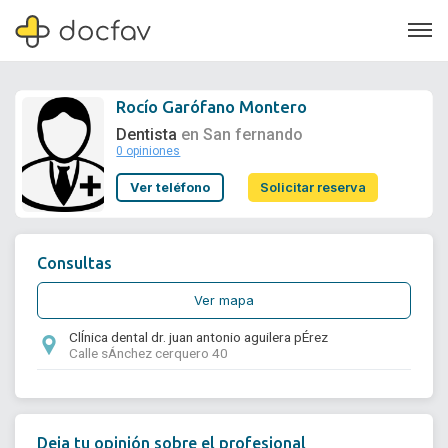
Rocío Garófano Montero
Dentista
en San fernando
0 opiniones
Soporte
Ver teléfono
Solicitar reserva
Quiénes somos
¿Eres un doctor?
Consultas
Ver mapa
ClÍnica dental dr. juan antonio aguilera pÉrez
Calle sÁnchez cerquero 40
Deja tu opinión sobre el profesional