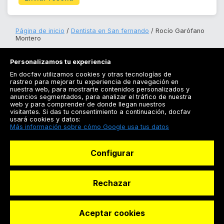
Página de inicio
Dentista en San fernando
Rocío Garófano
Montero
Personalizamos tu experiencia
En docfav utilizamos cookies y otras tecnologías de
rastreo para mejorar tu experiencia de navegación en
nuestra web, para mostrarte contenidos personalizados y
anuncios segmentados, para analizar el tráfico de nuestra
Registrarse
web y para comprender de donde llegan nuestros
visitantes. Si das tu consentimiento a continuación, docfav
Docfav
usará cookies y datos:
Más información sobre cómo Google usa tus datos
Recursos
Configurar
Para doctores
Especialistas
Rechazar
Aceptar cookies
© Dashboard Technologies S.L