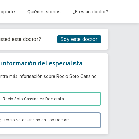
Soporte
Quiénes somos
¿Eres un doctor?
Reservar cita
sted este doctor?
Soy este doctor
información del especialista
ntra más información sobre Rocio Soto Cansino
Rocio Soto Cansino en
Doctoralia
Rocio Soto Cansino en
Top Doctors