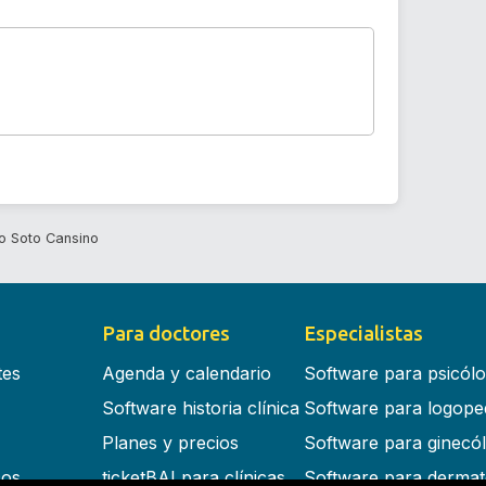
o Soto Cansino
Para doctores
Especialistas
tes
Agenda y calendario
Software para psicól
Software historia clínica
Software para logope
Planes y precios
Software para ginecó
cos
ticketBAI para clínicas
Software para dermat