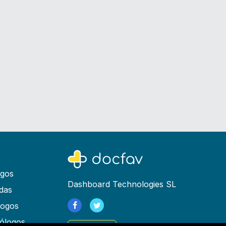
ogos
Dashboard Technologies SL
das
logos
ólogos