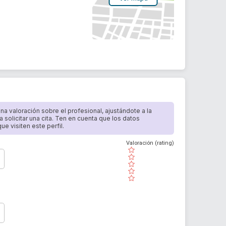
 una valoración sobre el profesional, ajustándote a la
a solicitar una cita. Ten en cuenta que los datos
e visiten este perfil.
Valoración (rating)
( )
( )
( )
( )
( )