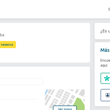
¿Es u
oba
r reserva
Más 
Encue
aquí:
Ver mapa