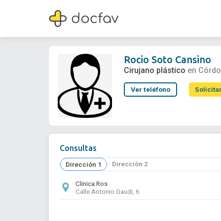
Rocio Soto Cansino
Cirujano plástico
Rocio Soto Cansino
Cirujano plástico
en Córd
Ver teléfono
Solicita
Consultas
Dirección 2
Dirección 1
Clinica Ros
Calle Antonio Gaudi, 6