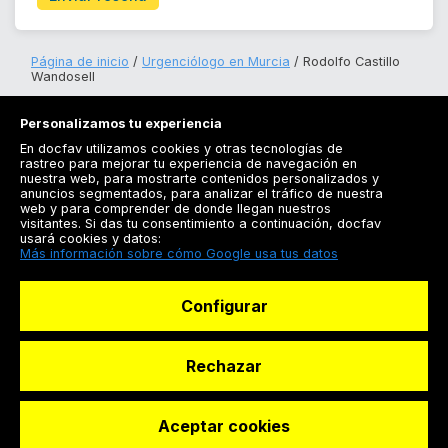
Página de inicio
Urgenciólogo en Murcia
Rodolfo Castillo
Wandosell
Personalizamos tu experiencia
En docfav utilizamos cookies y otras tecnologías de
rastreo para mejorar tu experiencia de navegación en
nuestra web, para mostrarte contenidos personalizados y
anuncios segmentados, para analizar el tráfico de nuestra
Registrarse
web y para comprender de donde llegan nuestros
visitantes. Si das tu consentimiento a continuación, docfav
Docfav
usará cookies y datos:
Más información sobre cómo Google usa tus datos
Recursos
Configurar
Para doctores
Especialistas
Rechazar
Aceptar cookies
© Dashboard Technologies S.L