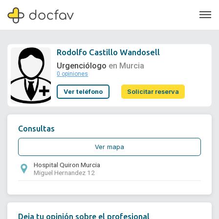
Rodolfo Castillo Wandosell
Urgenciólogo
en Murcia
0 opiniones
Soporte
Ver teléfono
Solicitar reserva
Quiénes somos
¿Eres un doctor?
Consultas
Ver mapa
Hospital Quiron Murcia
Miguel Hernandez 12
Deja tu opinión sobre el profesional