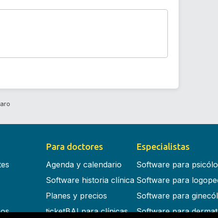
Caro
Para doctores
Especialistas
tes
Agenda y calendario
Software para psicól
Software historia clínica
Software para logope
Planes y precios
Software para ginecó
cos
ticketBAI para clínicas
Software para dermat