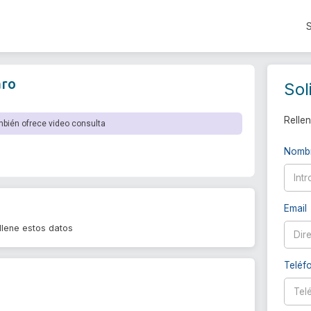
aro
Sol
Rellen
mbién ofrece video consulta
Nomb
Email
llene estos datos
Teléf