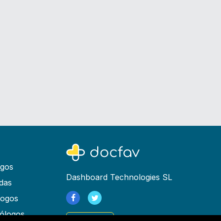
ogos
Dashboard Technologies SL
das
logos
ólogos
Registrarse