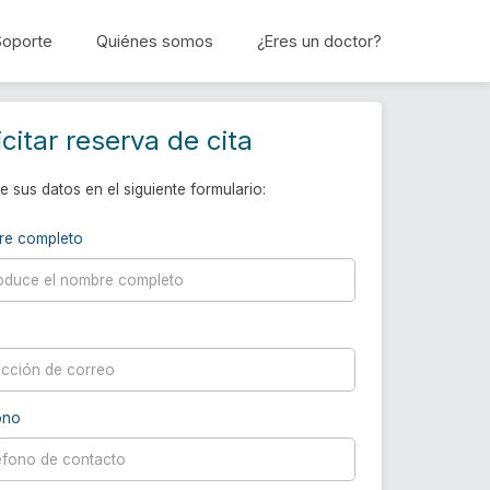
Soporte
Quiénes somos
¿Eres un doctor?
Reservar cita
icitar reserva de cita
e sus datos en el siguiente formulario:
re completo
ono