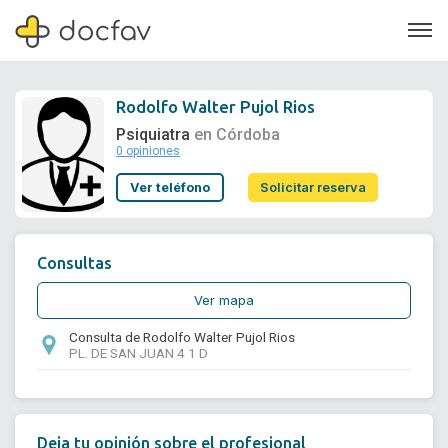
Rodolfo Walter Pujol Rios
Psiquiatra
en Córdoba
0 opiniones
Soporte
Ver teléfono
Solicitar reserva
Quiénes somos
¿Eres un doctor?
Consultas
Ver mapa
Consulta de Rodolfo Walter Pujol Rios
PL. DE SAN JUAN 4 1 D
Deja tu opinión sobre el profesional