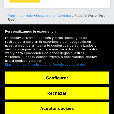
Página de inicio
Psiquiatra en Córdoba
Rodolfo Walter Pujol
Rios
Personalizamos tu experiencia
En docfav utilizamos cookies y otras tecnologías de
rastreo para mejorar tu experiencia de navegación en
nuestra web, para mostrarte contenidos personalizados y
anuncios segmentados, para analizar el tráfico de nuestra
Registrarse
web y para comprender de donde llegan nuestros
visitantes. Si das tu consentimiento a continuación, docfav
Docfav
usará cookies y datos:
Más información sobre cómo Google usa tus datos
Recursos
Configurar
Para doctores
Especialistas
Rechazar
Aceptar cookies
© Dashboard Technologies S.L