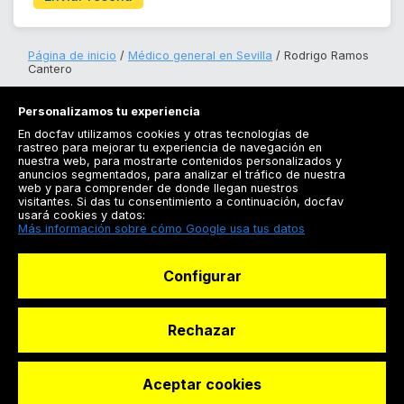
Página de inicio
Médico general en Sevilla
Rodrigo Ramos
Cantero
Personalizamos tu experiencia
En docfav utilizamos cookies y otras tecnologías de
rastreo para mejorar tu experiencia de navegación en
nuestra web, para mostrarte contenidos personalizados y
anuncios segmentados, para analizar el tráfico de nuestra
Registrarse
web y para comprender de donde llegan nuestros
visitantes. Si das tu consentimiento a continuación, docfav
Docfav
usará cookies y datos:
Más información sobre cómo Google usa tus datos
Recursos
Configurar
Para doctores
Especialistas
Rechazar
Aceptar cookies
© Dashboard Technologies S.L