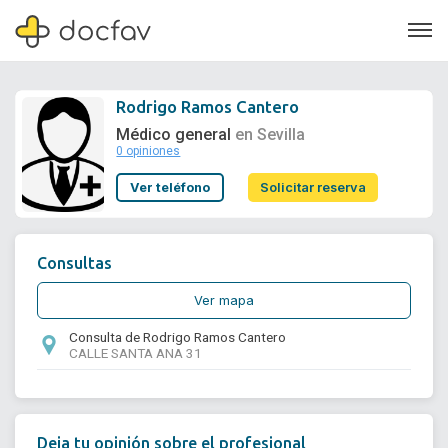
Rodrigo Ramos Cantero
Médico general
en Sevilla
0 opiniones
Soporte
Ver teléfono
Solicitar reserva
Quiénes somos
¿Eres un doctor?
Consultas
Ver mapa
Consulta de Rodrigo Ramos Cantero
CALLE SANTA ANA 31
Deja tu opinión sobre el profesional