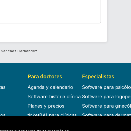
a Sanchez Hernandez
Para doctores
Especialistas
tes
Agenda y calendario
Software para psicól
Software historia clínica
Software para logope
Planes y precios
Software para ginecó
cos
ticketBAI para clínicas
Software para dermat
s en la nube
Software para dentist