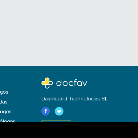
ogos
Dashboard Technologies SL
das
logos
ólogos
Registrarse
as