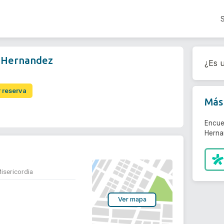
z Hernandez
¿Es u
r reserva
Más 
Encue
Herna
Misericordia
Ver mapa