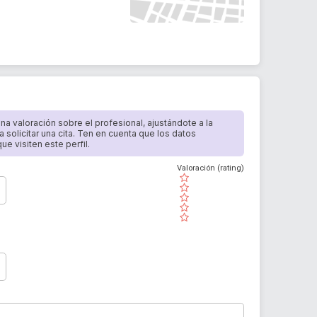
 una valoración sobre el profesional, ajustándote a la
a solicitar una cita. Ten en cuenta que los datos
e visiten este perfil.
Valoración (rating)
( )
( )
( )
( )
( )