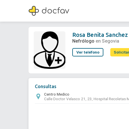
Rosa Benita Sanchez Hernandez
Nefrólogo
Rosa Benita Sanche
Nefrólogo
en Segovia
Ver teléfono
Solicita
Consultas
Centro Medico
Calle Doctor Velasco 21, 23, Hospital Recoletas 