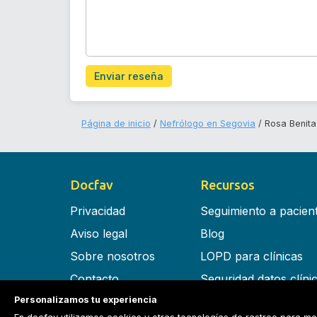
Enviar reseña
Página de inicio
Nefrólogo en Segovia
Rosa Benit
Docfav
Recursos
Privacidad
Seguimiento a pacien
Aviso legal
Blog
Sobre nosotros
LOPD para clínicas
Contacto
Seguridad datos clíni
Personalizamos tu experiencia
Términos y condiciones
Software para clínica