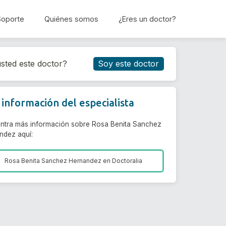
Soporte
Quiénes somos
¿Eres un doctor?
Reservar cita
sted este doctor?
Soy este doctor
información del especialista
ntra más información sobre Rosa Benita Sanchez
ndez aquí:
Rosa Benita Sanchez Hernandez en
Doctoralia