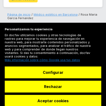
Página de inicio
Médico estético en Barcelona
Rosa Maria
Garcia Fernandez
Personalizamos tu experiencia
En docfav utilizamos cookies y otras tecnologías de
rastreo para mejorar tu experiencia de navegación en
nuestra web, para mostrarte contenidos personalizados y
anuncios segmentados, para analizar el tráfico de nuestra
Registrarse
web y para comprender de donde llegan nuestros
visitantes. Si das tu consentimiento a continuación, docfav
Docfav
usará cookies y datos:
Más información sobre cómo Google usa tus datos
Recursos
Configurar
Para doctores
Especialistas
Rechazar
Aceptar cookies
© Dashboard Technologies S.L