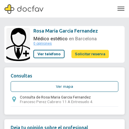
Rosa Maria Garcia Fernandez
Médico estético
en Barcelona
0 opiniones
Soporte
Ver teléfono
Solicitar reserva
Quiénes somos
¿Eres un doctor?
Consultas
Ver mapa
Consulta de Rosa Maria Garcia Fernandez
Francesc Perez Cabrero 11 A Entresuelo 4.
Deja tu opinión sobre el profesional