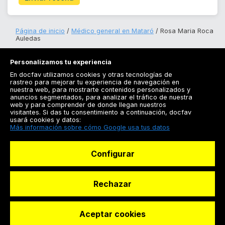
Página de inicio
Médico general en Mataró
Rosa Maria Roca
Auledas
Personalizamos tu experiencia
En docfav utilizamos cookies y otras tecnologías de
rastreo para mejorar tu experiencia de navegación en
nuestra web, para mostrarte contenidos personalizados y
anuncios segmentados, para analizar el tráfico de nuestra
Registrarse
web y para comprender de donde llegan nuestros
visitantes. Si das tu consentimiento a continuación, docfav
Docfav
usará cookies y datos:
Más información sobre cómo Google usa tus datos
Recursos
Configurar
Para doctores
Especialistas
Rechazar
Aceptar cookies
© Dashboard Technologies S.L