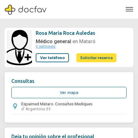
Rosa Maria Roca Auledas
Médico general
en Mataró
0 opiniones
Soporte
Ver teléfono
Solicitar reserva
Quiénes somos
¿Eres un doctor?
Consultas
Ver mapa
Espaimed Mataro. Consultes Mediques
d' Argentona 33
Deja tu opinión sobre el profesional