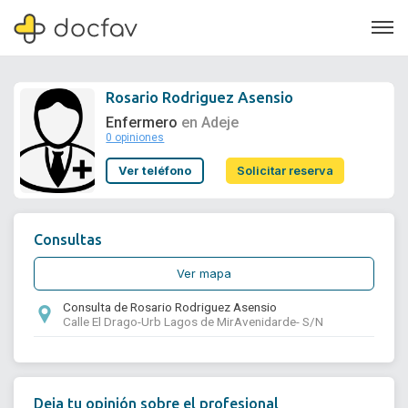
Rosario Rodriguez Asensio
Enfermero
en Adeje
0 opiniones
Soporte
Ver teléfono
Solicitar reserva
Quiénes somos
¿Eres un doctor?
Consultas
Ver mapa
Consulta de Rosario Rodriguez Asensio
Calle El Drago-Urb Lagos de MirAvenidarde- S/N
Deja tu opinión sobre el profesional