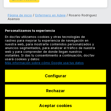
Página de inicio
Enfermero en Adeje
Rosario Rodriguez
Asensio
Personalizamos tu experiencia
En docfav utilizamos cookies y otras tecnologías de
rastreo para mejorar tu experiencia de navegación en
nuestra web, para mostrarte contenidos personalizados y
anuncios segmentados, para analizar el tráfico de nuestra
Registrarse
web y para comprender de donde llegan nuestros
visitantes. Si das tu consentimiento a continuación, docfav
Docfav
usará cookies y datos:
Más información sobre cómo Google usa tus datos
Recursos
Configurar
Para doctores
Especialistas
Rechazar
Aceptar cookies
© Dashboard Technologies S.L