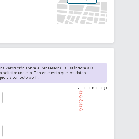
 una valoración sobre el profesional, ajustándote a la
a solicitar una cita. Ten en cuenta que los datos
e visiten este perfil.
Valoración (rating)
( )
( )
( )
( )
( )