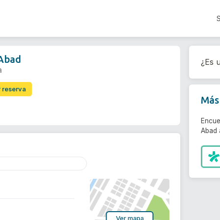
 Abad
¿Es u
a
r reserva
Más 
Encue
Abad 
Ver mapa