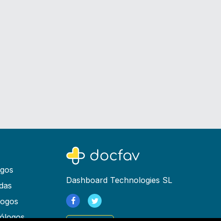
ogos
Dashboard Technologies SL
das
logos
ólogos