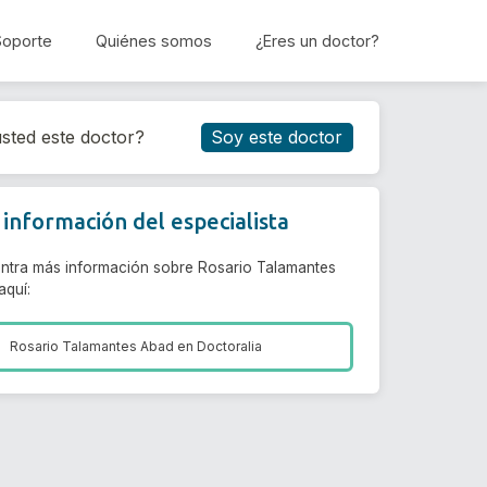
Soporte
Quiénes somos
¿Eres un doctor?
Reservar cita
sted este doctor?
Soy este doctor
información del especialista
ntra más información sobre Rosario Talamantes
aquí:
Rosario Talamantes Abad en
Doctoralia