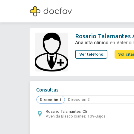
Rosario Talamantes Abad
Analista clínico
Rosario Talamantes
Analista clínico
en Valenci
Ver teléfono
Solicita
Consultas
Dirección 2
Dirección 1
Rosario Talamantes, CB
Avenida Blasco Ibanez, 109-Bajos