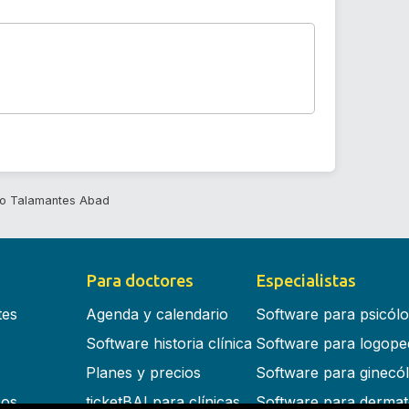
io Talamantes Abad
Para doctores
Especialistas
tes
Agenda y calendario
Software para psicól
Software historia clínica
Software para logope
Planes y precios
Software para ginecó
cos
ticketBAI para clínicas
Software para dermat