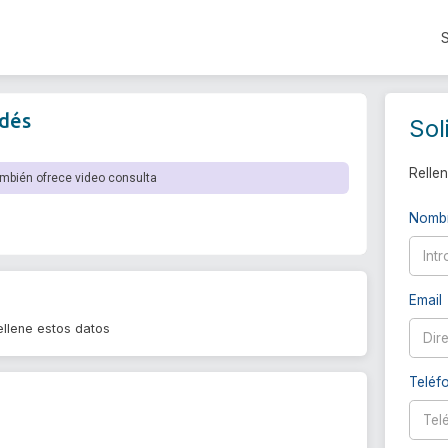
dés
Sol
Rellen
mbién ofrece video consulta
Nomb
Email
llene estos datos
Teléf