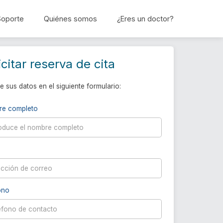
Soporte
Quiénes somos
¿Eres un doctor?
Reservar cita
icitar reserva de cita
e sus datos en el siguiente formulario:
re completo
ono