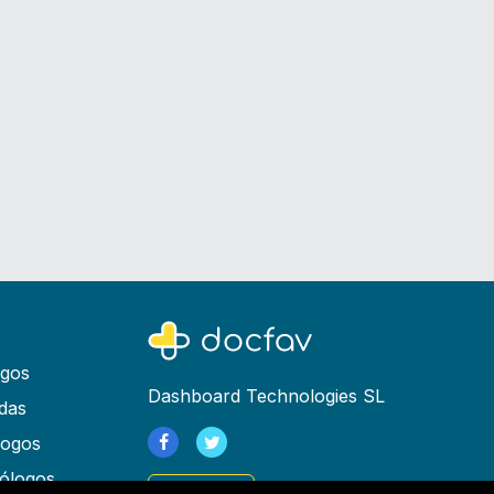
ogos
Dashboard Technologies SL
das
logos
ólogos
Registrarse