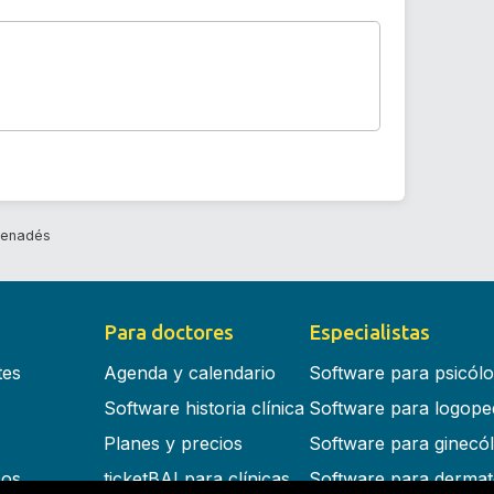
Penadés
Para doctores
Especialistas
tes
Agenda y calendario
Software para psicól
Software historia clínica
Software para logope
Planes y precios
Software para ginecó
cos
ticketBAI para clínicas
Software para dermat