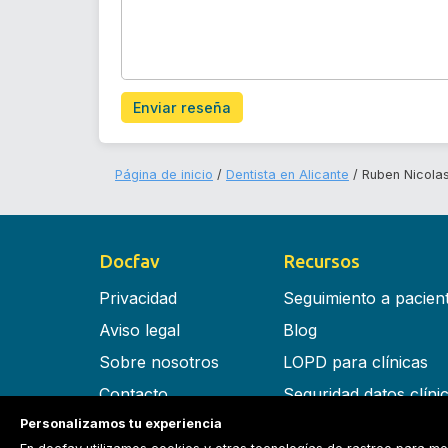
Enviar reseña
Página de inicio
Dentista en Alicante
Ruben Nicola
Docfav
Recursos
Privacidad
Seguimiento a pacien
Aviso legal
Blog
Sobre nosotros
LOPD para clínicas
Contacto
Seguridad datos clíni
Personalizamos tu experiencia
Términos y condiciones
Software para clínica