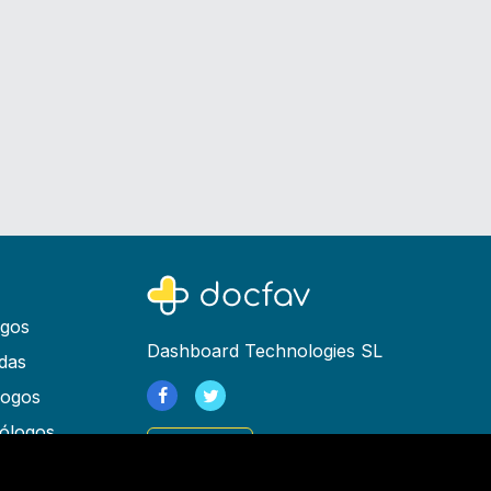
ogos
Dashboard Technologies SL
das
logos
ólogos
Registrarse
as