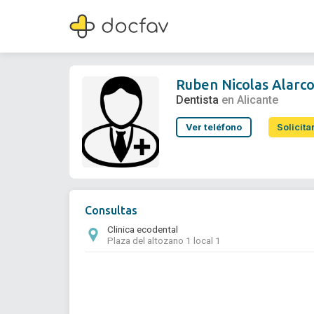
Ruben Nicolas Alarcon
Dentista
Ruben Nicolas Alarc
Dentista
en Alicante
Ver teléfono
Solicita
Consultas
Clinica ecodental
Plaza del altozano 1 local 1