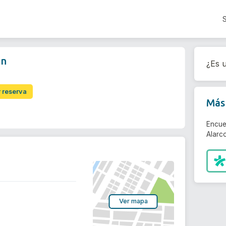
on
¿Es u
r reserva
Más 
Encue
Alarco
Ver mapa