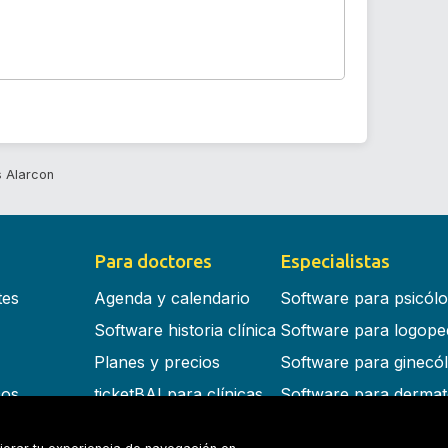
s Alarcon
Para doctores
Especialistas
tes
Agenda y calendario
Software para psicól
Software historia clínica
Software para logope
Planes y precios
Software para ginecó
cos
ticketBAI para clínicas
Software para dermat
s en la nube
Software para dentist