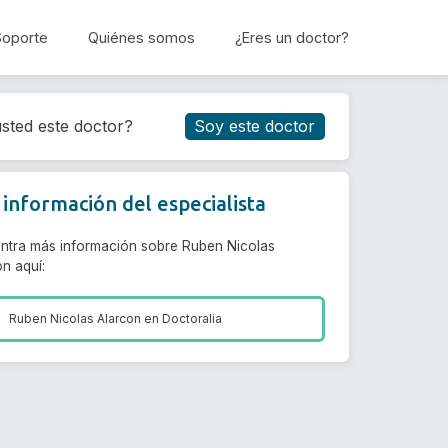
Soporte
Quiénes somos
¿Eres un doctor?
Reservar cita
sted este doctor?
Soy este doctor
información del especialista
ntra más información sobre Ruben Nicolas
n aquí:
Ruben Nicolas Alarcon en
Doctoralia