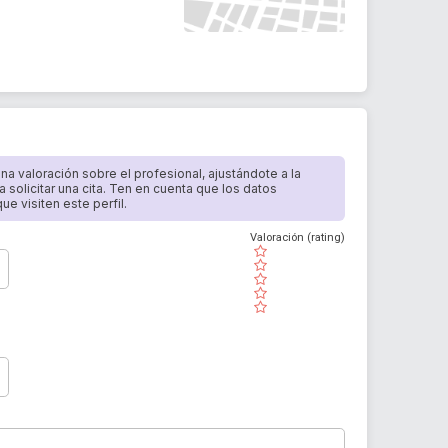
 una valoración sobre el profesional, ajustándote a la
a solicitar una cita. Ten en cuenta que los datos
e visiten este perfil.
Valoración (rating)
( )
( )
( )
( )
( )