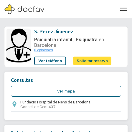
S. Perez Jimenez
Psiquiatra infantil
Psiquiatra
en
,
Barcelona
0 opiniones
Soporte
Ver teléfono
Solicitar reserva
Quiénes somos
¿Eres un doctor?
Consultas
Ver mapa
Fundacio Hospital de Nens de Barcelona
Consell de Cent 437