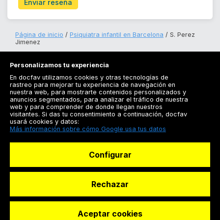
Enviar reseña
Página de inicio
Psiquiatra infantil en Barcelona
S. Perez
Jimenez
Personalizamos tu experiencia
En docfav utilizamos cookies y otras tecnologías de
rastreo para mejorar tu experiencia de navegación en
nuestra web, para mostrarte contenidos personalizados y
anuncios segmentados, para analizar el tráfico de nuestra
Registrarse
web y para comprender de donde llegan nuestros
visitantes. Si das tu consentimiento a continuación, docfav
Docfav
usará cookies y datos:
Más información sobre cómo Google usa tus datos
Recursos
Configurar
Para doctores
Especialistas
Rechazar
Aceptar cookies
© Dashboard Technologies S.L