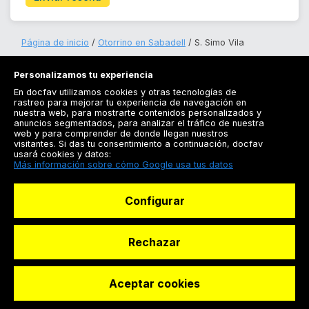
Página de inicio
Otorrino en Sabadell
S. Simo Vila
Personalizamos tu experiencia
En docfav utilizamos cookies y otras tecnologías de
rastreo para mejorar tu experiencia de navegación en
nuestra web, para mostrarte contenidos personalizados y
anuncios segmentados, para analizar el tráfico de nuestra
Registrarse
web y para comprender de donde llegan nuestros
visitantes. Si das tu consentimiento a continuación, docfav
Docfav
usará cookies y datos:
Más información sobre cómo Google usa tus datos
Recursos
Configurar
Para doctores
Especialistas
Rechazar
Aceptar cookies
© Dashboard Technologies S.L
Solicitar reserva