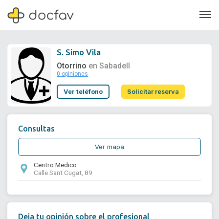
S. Simo Vila
Otorrino
en Sabadell
0 opiniones
Soporte
Ver teléfono
Solicitar reserva
Quiénes somos
¿Eres un doctor?
Consultas
Ver mapa
Centro Medico
Calle Sant Cugat, 89
Deja tu opinión sobre el profesional