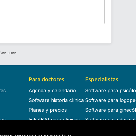
San Juan
Para doctores
Especialistas
tes
Agenda y calendario
Software para psicól
Software historia clínica
Software para logope
Planes y precios
Software para ginecó
cos
ticketBAI para clínicas
Software para dermat
s en la nube
Software para dentist