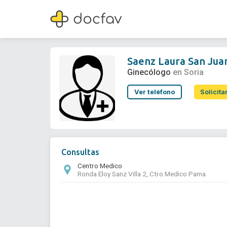
Saenz Laura San Juan
Ginecólogo
Saenz Laura San Jua
Ginecólogo
en Soria
Ver teléfono
Solicita
Consultas
Centro Medico
Ronda Eloy Sanz Villa 2, Ctro.Medico Pama