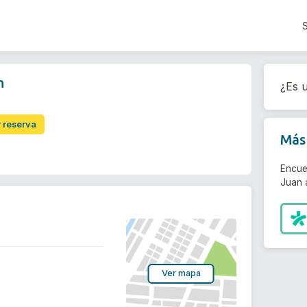
n
¿Es u
r reserva
Más 
Encue
Juan 
Ver mapa