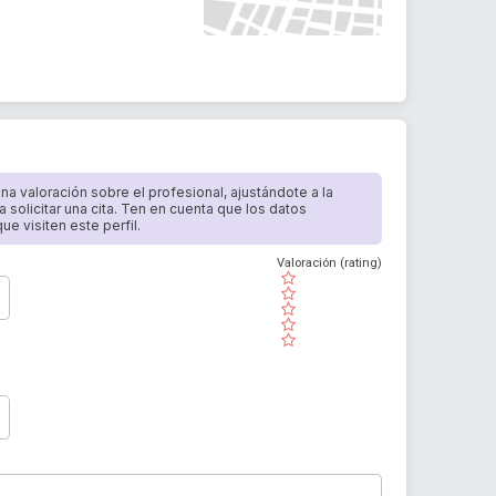
 una valoración sobre el profesional, ajustándote a la
a solicitar una cita. Ten en cuenta que los datos
e visiten este perfil.
Valoración (rating)
( )
( )
( )
( )
( )