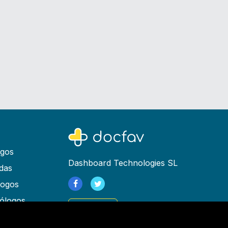
ogos
Dashboard Technologies SL
das
logos
ólogos
Registrarse
as