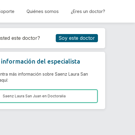
Soporte
Quiénes somos
¿Eres un doctor?
Reservar cita
sted este doctor?
Soy este doctor
información del especialista
ntra más información sobre Saenz Laura San
aquí:
Saenz Laura San Juan en
Doctoralia