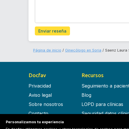
Enviar reseña
Página de inicio
Ginecólogo en Soria
Saenz Laura 
Docfav
Recursos
Privacidad
Seguimiento a pacien
Aviso legal
Blog
Sobre nosotros
LOPD para clínicas
Contacto
Seguridad datos clíni
Personalizamos tu experiencia
Términos y condiciones
Software para clínica