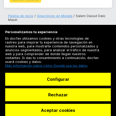
Página de inicio
Ginecólogo en Mislata
Salem Daoud Dalo
Masih
Personalizamos tu experiencia
En docfav utilizamos cookies y otras tecnologías de
rastreo para mejorar tu experiencia de navegación en
nuestra web, para mostrarte contenidos personalizados y
anuncios segmentados, para analizar el tráfico de nuestra
Registrarse
web y para comprender de donde llegan nuestros
visitantes. Si das tu consentimiento a continuación, docfav
Docfav
usará cookies y datos:
Más información sobre cómo Google usa tus datos
Recursos
Configurar
Para doctores
Especialistas
Rechazar
Aceptar cookies
© Dashboard Technologies S.L