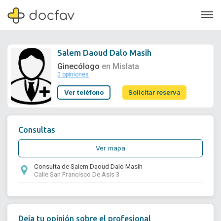
Salem Daoud Dalo Masih
Ginecólogo
en Mislata
0 opiniones
Soporte
Ver teléfono
Solicitar reserva
Quiénes somos
¿Eres un doctor?
Consultas
Ver mapa
Consulta de Salem Daoud Dalo Masih
Calle San Francisco De Asis 3
Deja tu opinión sobre el profesional