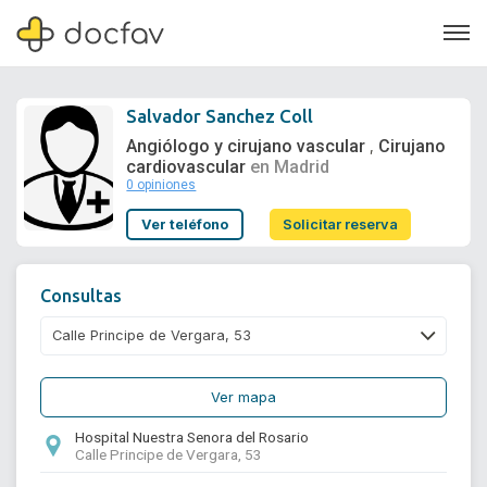
Salvador Sanchez Coll
Angiólogo y cirujano vascular
Cirujano
,
cardiovascular
en Madrid
0 opiniones
Soporte
Ver teléfono
Solicitar reserva
Quiénes somos
¿Eres un doctor?
Consultas
Ver mapa
Hospital Nuestra Senora del Rosario
Calle Principe de Vergara, 53