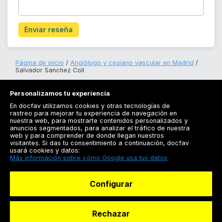
Enviar reseña
Página de inicio
Angiólogo y cirujano vascular en Madrid
Salvador Sanchez Coll
Personalizamos tu experiencia
En docfav utilizamos cookies y otras tecnologías de
rastreo para mejorar tu experiencia de navegación en
nuestra web, para mostrarte contenidos personalizados y
anuncios segmentados, para analizar el tráfico de nuestra
Registrarse
web y para comprender de donde llegan nuestros
visitantes. Si das tu consentimiento a continuación, docfav
Docfav
usará cookies y datos:
Más información sobre cómo Google usa tus datos
Recursos
Configurar
Para doctores
Especialistas
Rechazar