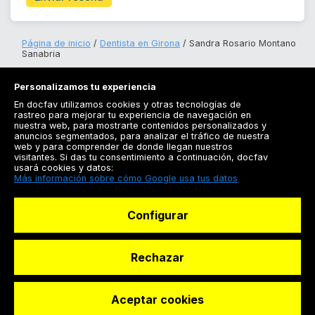
Página de inicio
Dentista en Girona
Sandra Rosario Montano
Sanabria
Personalizamos tu experiencia
En docfav utilizamos cookies y otras tecnologías de
rastreo para mejorar tu experiencia de navegación en
nuestra web, para mostrarte contenidos personalizados y
anuncios segmentados, para analizar el tráfico de nuestra
Registrarse
web y para comprender de donde llegan nuestros
visitantes. Si das tu consentimiento a continuación, docfav
Docfav
usará cookies y datos:
Más información sobre cómo Google usa tus datos
Recursos
Configurar
Para doctores
Especialistas
Rechazar
Aceptar cookies
© Dashboard Technologies S.L