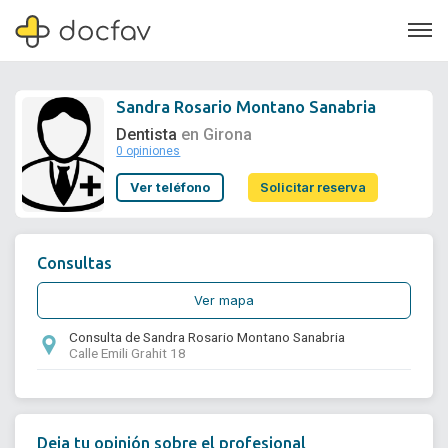
Sandra Rosario Montano Sanabria
Dentista
en Girona
0 opiniones
Soporte
Ver teléfono
Solicitar reserva
Quiénes somos
¿Eres un doctor?
Consultas
Ver mapa
Consulta de Sandra Rosario Montano Sanabria
Calle Emili Grahit 18
Deja tu opinión sobre el profesional