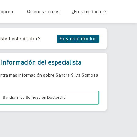
Soporte
Quiénes somos
¿Eres un doctor?
Reservar cita
sted este doctor?
Soy este doctor
información del especialista
ntra más información sobre Sandra Silva Somoza
Sandra Silva Somoza en
Doctoralia