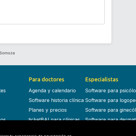
a Somoza
Para doctores
Especialistas
tes
Agenda y calendario
Software para psicól
Software historia clínica
Software para logope
Planes y precios
Software para ginecó
cos
ticketBAI para clínicas
Software para dermat
s en la nube
Software para dentist