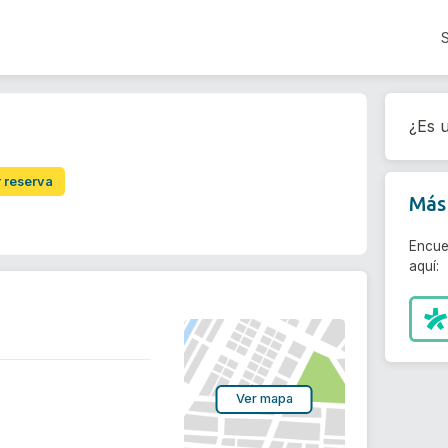
¿Es u
r reserva
Más 
Encue
aquí:
Ver mapa