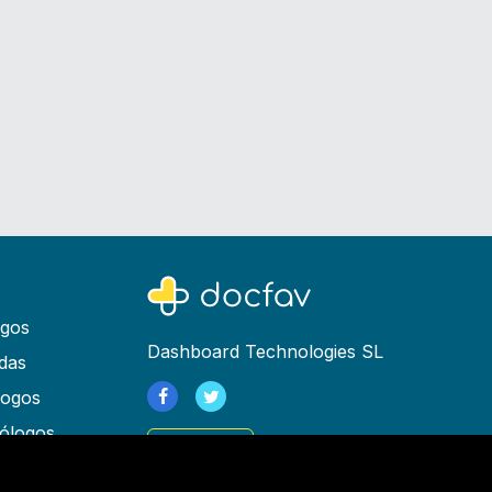
ogos
Dashboard Technologies SL
das
logos
ólogos
Registrarse
as