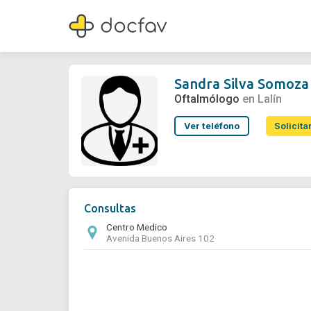
Sandra Silva Somoza
Oftalmólogo
Sandra Silva Somoza
Oftalmólogo
en Lalín
Ver teléfono
Solicita
Consultas
Centro Medico
Avenida Buenos Aires 102