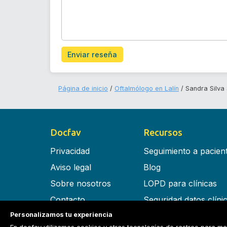
Enviar reseña
Página de inicio
Oftalmólogo en Lalín
Sandra Silv
Docfav
Recursos
Privacidad
Seguimiento a pacien
Aviso legal
Blog
Sobre nosotros
LOPD para clínicas
Contacto
Seguridad datos clíni
Personalizamos tu experiencia
Términos y condiciones
Software para clínica