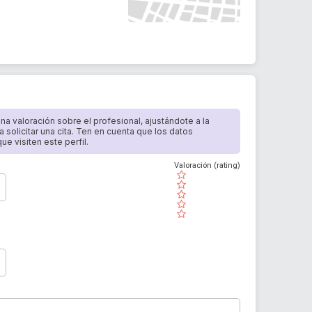
 una valoración sobre el profesional, ajustándote a la
a solicitar una cita. Ten en cuenta que los datos
e visiten este perfil.
Valoración (rating)
( )
( )
( )
( )
( )