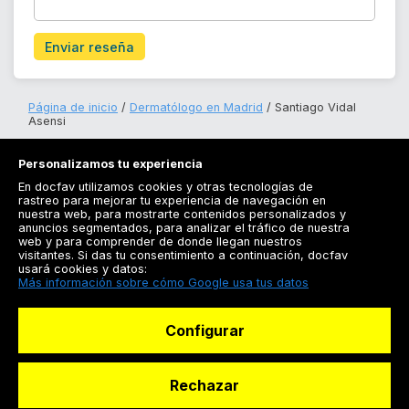
Enviar reseña
Página de inicio
Dermatólogo en Madrid
Santiago Vidal
Asensi
Personalizamos tu experiencia
En docfav utilizamos cookies y otras tecnologías de
rastreo para mejorar tu experiencia de navegación en
nuestra web, para mostrarte contenidos personalizados y
anuncios segmentados, para analizar el tráfico de nuestra
Registrarse
web y para comprender de donde llegan nuestros
visitantes. Si das tu consentimiento a continuación, docfav
Docfav
usará cookies y datos:
Más información sobre cómo Google usa tus datos
Recursos
Configurar
Para doctores
Especialistas
Rechazar