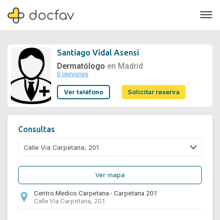
Santiago Vidal Asensi
Dermatólogo
en Madrid
0 opiniones
Soporte
Ver teléfono
Solicitar reserva
Quiénes somos
¿Eres un doctor?
Consultas
Ver mapa
Centro Medico Carpetana - Carpetana 201
Calle Via Carpetana, 201