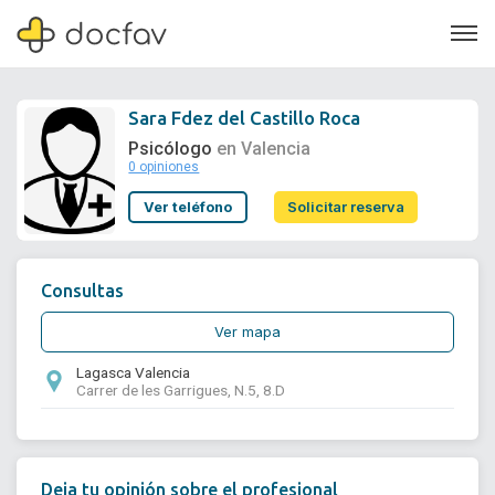
Sara Fdez del Castillo Roca
Psicólogo
en Valencia
0 opiniones
Soporte
Ver teléfono
Solicitar reserva
Quiénes somos
¿Eres un doctor?
Consultas
Ver mapa
Lagasca Valencia
Carrer de les Garrigues, N.5, 8.D
Deja tu opinión sobre el profesional