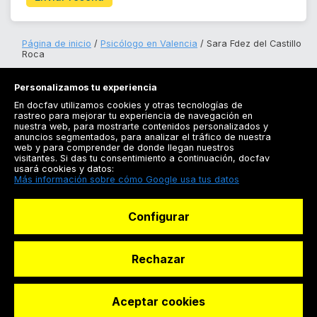
Página de inicio
Psicólogo en Valencia
Sara Fdez del Castillo
Roca
Personalizamos tu experiencia
En docfav utilizamos cookies y otras tecnologías de
rastreo para mejorar tu experiencia de navegación en
nuestra web, para mostrarte contenidos personalizados y
anuncios segmentados, para analizar el tráfico de nuestra
Registrarse
web y para comprender de donde llegan nuestros
visitantes. Si das tu consentimiento a continuación, docfav
Docfav
usará cookies y datos:
Más información sobre cómo Google usa tus datos
Recursos
Configurar
Para doctores
Especialistas
Rechazar
Aceptar cookies
© Dashboard Technologies S.L