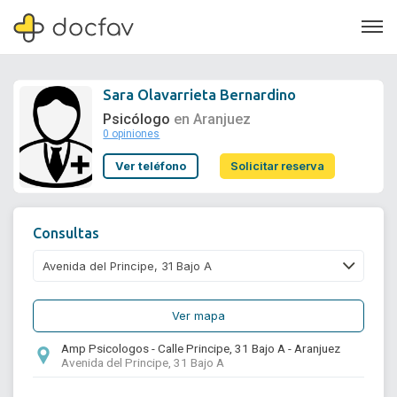
Sara Olavarrieta Bernardino
Psicólogo
en Aranjuez
0 opiniones
Soporte
Ver teléfono
Solicitar reserva
Quiénes somos
¿Eres un doctor?
Consultas
Ver mapa
Amp Psicologos - Calle Principe, 31 Bajo A - Aranjuez
Avenida del Principe, 31 Bajo A