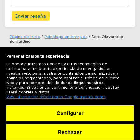
Enviar reseña
Página de inicio
Psicólogo en Aranjuez
Sara Olavarrieta
Bernardino
Personalizamos tu experiencia
En docfav utilizamos cookies y otras tecnologías de
rastreo para mejorar tu experiencia de navegación en
nuestra web, para mostrarte contenidos personalizados y
anuncios segmentados, para analizar el tráfico de nuestra
Registrarse
web y para comprender de donde llegan nuestros
visitantes. Si das tu consentimiento a continuación, docfav
Docfav
usará cookies y datos:
Más información sobre cómo Google usa tus datos
Recursos
Configurar
Para doctores
Especialistas
Rechazar