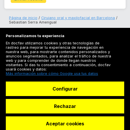
Página de inicio
Cirujano oral y maxilofacial en Barcelona
Sebastian Serra Amengual
Personalizamos tu experiencia
En docfav utilizamos cookies y otras tecnologías de
rastreo para mejorar tu experiencia de navegación en
nuestra web, para mostrarte contenidos personalizados y
anuncios segmentados, para analizar el tráfico de nuestra
Registrarse
web y para comprender de donde llegan nuestros
visitantes. Si das tu consentimiento a continuación, docfav
Docfav
usará cookies y datos:
Más información sobre cómo Google usa tus datos
Recursos
Configurar
Para doctores
Especialistas
Rechazar
Aceptar cookies
© Dashboard Technologies S.L