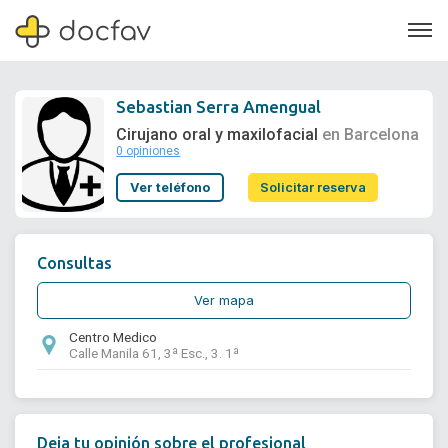
Sebastian Serra Amengual
Cirujano oral y maxilofacial
en Barcelona
0 opiniones
Soporte
Ver teléfono
Solicitar reserva
Quiénes somos
¿Eres un doctor?
Consultas
Ver mapa
Centro Medico
Calle Manila 61, 3ª Esc., 3. 1ª
Deja tu opinión sobre el profesional