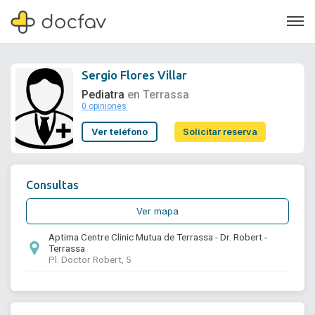
Sergio Flores Villar
Pediatra
en Terrassa
0 opiniones
Soporte
Ver teléfono
Solicitar reserva
Quiénes somos
¿Eres un doctor?
Consultas
Ver mapa
Aptima Centre Clinic Mutua de Terrassa - Dr. Robert -
Terrassa
Pl. Doctor Robert, 5