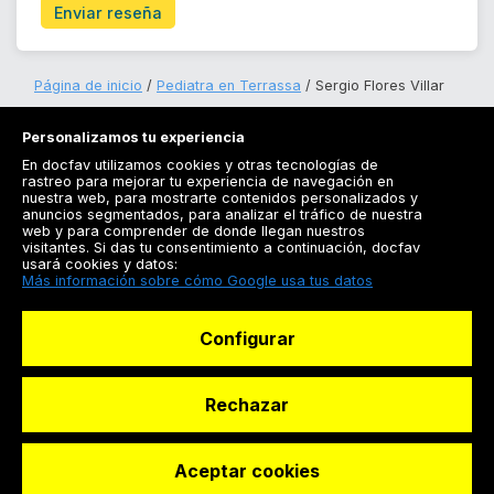
Enviar reseña
Página de inicio
Pediatra en Terrassa
Sergio Flores Villar
Personalizamos tu experiencia
En docfav utilizamos cookies y otras tecnologías de
rastreo para mejorar tu experiencia de navegación en
nuestra web, para mostrarte contenidos personalizados y
anuncios segmentados, para analizar el tráfico de nuestra
Registrarse
web y para comprender de donde llegan nuestros
visitantes. Si das tu consentimiento a continuación, docfav
Docfav
usará cookies y datos:
Más información sobre cómo Google usa tus datos
Recursos
Configurar
Para doctores
Especialistas
Rechazar
Aceptar cookies
© Dashboard Technologies S.L