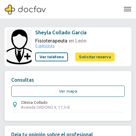
Sheyla Collado Garcia
Fisioterapeuta
en León
0 opiniones
Soporte
Ver teléfono
Solicitar reserva
Quiénes somos
¿Eres un doctor?
Consultas
Ver mapa
Clinica Collado
Avenida ORDONO II, 17,3-B
Deja tu opinión sobre el profesional