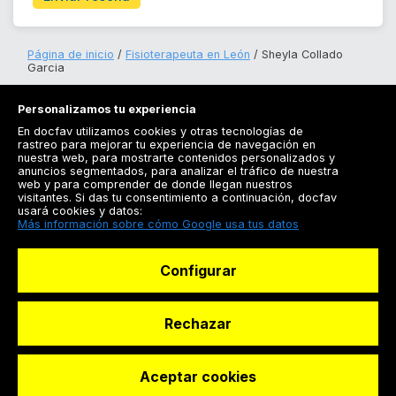
Página de inicio
Fisioterapeuta en León
Sheyla Collado
Garcia
Personalizamos tu experiencia
En docfav utilizamos cookies y otras tecnologías de
rastreo para mejorar tu experiencia de navegación en
nuestra web, para mostrarte contenidos personalizados y
anuncios segmentados, para analizar el tráfico de nuestra
Registrarse
web y para comprender de donde llegan nuestros
visitantes. Si das tu consentimiento a continuación, docfav
Docfav
usará cookies y datos:
Más información sobre cómo Google usa tus datos
Recursos
Configurar
Para doctores
Especialistas
Rechazar
Aceptar cookies
© Dashboard Technologies S.L