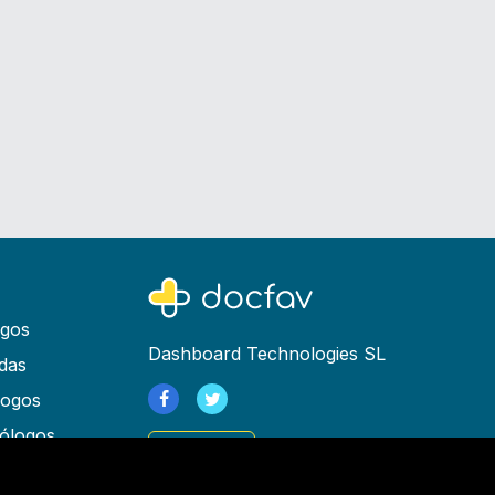
ogos
Dashboard Technologies SL
das
logos
ólogos
Registrarse
as