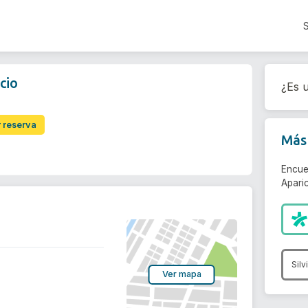
cio
¿Es u
r reserva
Más 
Encue
Aparic
Silv
Ver mapa