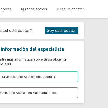
Soporte
Quiénes somos
¿Eres un doctor?
Reservar cita
sted este doctor?
Soy este doctor
información del especialista
ntra más información sobre Silvia Alpuente
io aquí:
Silvia Alpuente Aparicio en
Doctoralia
ia Alpuente Aparicio en
Masquemedicos