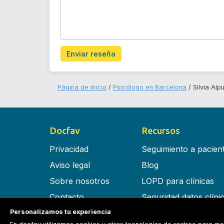
Enviar reseña
Página de inicio
Psicólogo en Barcelona
Silvia Alp
Docfav
Recursos
Privacidad
Seguimiento a pacien
Aviso legal
Blog
Sobre nosotros
LOPD para clínicas
Contacto
Seguridad datos clíni
Personalizamos tu experiencia
Términos y condiciones
Software para clínica