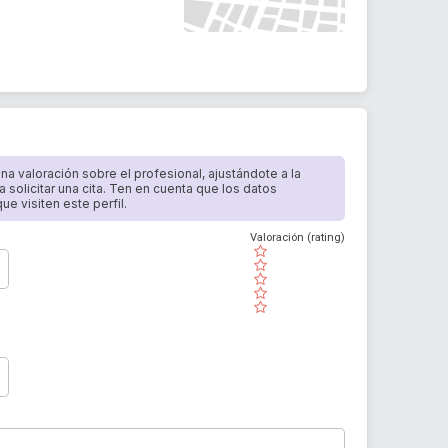
 una valoración sobre el profesional, ajustándote a la
a solicitar una cita. Ten en cuenta que los datos
e visiten este perfil.
Valoración (rating)
( )
( )
( )
( )
( )