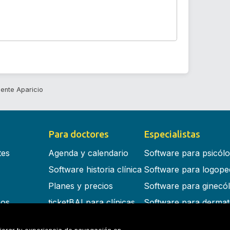
uente Aparicio
Para doctores
Especialistas
tes
Agenda y calendario
Software para psicól
Software historia clínica
Software para logope
Planes y precios
Software para ginecó
cos
ticketBAI para clínicas
Software para dermat
s en la nube
Software para dentist