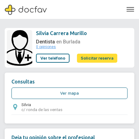
Silvia Carrera Murillo
Dentista
en Burlada
0 opiniones
Soporte
Ver teléfono
Solicitar reserva
Quiénes somos
¿Eres un doctor?
Consultas
Ver mapa
Silvia
c/ ronda de las ventas
Deja tu opinión sobre el profesional