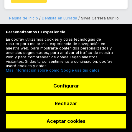
Página de inicio
Dentista en Burlada
Silvia Carrera Murillo
Personalizamos tu experiencia
En docfav utilizamos cookies y otras tecnologías de
rastreo para mejorar tu experiencia de navegación en
nuestra web, para mostrarte contenidos personalizados y
anuncios segmentados, para analizar el tráfico de nuestra
Registrarse
web y para comprender de donde llegan nuestros
visitantes. Si das tu consentimiento a continuación, docfav
Docfav
usará cookies y datos:
Más información sobre cómo Google usa tus datos
Recursos
Configurar
Para doctores
Especialistas
Rechazar
Aceptar cookies
© Dashboard Technologies S.L
Solicitar reserva