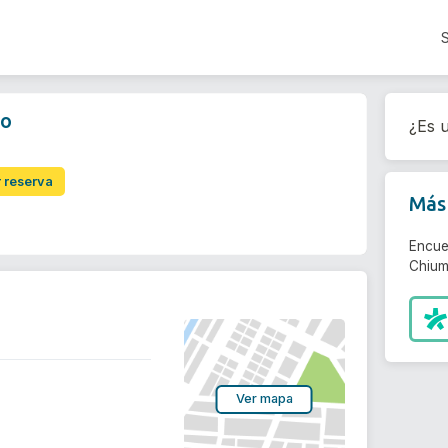
lo
¿Es u
r reserva
Más 
Encue
Chiume
Ver mapa