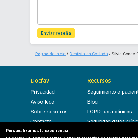
Enviar reseña
Página de inicio
Dentista en Coslada
Silvia Conca 
Docfav
Recursos
Privacidad
Seguimiento a pacien
Aviso legal
Blog
Sobre nosotros
LOPD para clínicas
Contacto
Seguridad datos clíni
Personalizamos tu experiencia
Términos y condiciones
Software para clínica