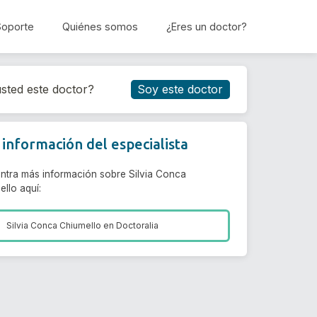
Soporte
Quiénes somos
¿Eres un doctor?
Reservar cita
sted este doctor?
Soy este doctor
información del especialista
ntra más información sobre Silvia Conca
llo aquí:
Silvia Conca Chiumello en
Doctoralia