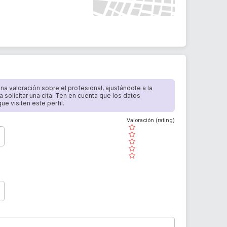
 una valoración sobre el profesional, ajustándote a la
a solicitar una cita. Ten en cuenta que los datos
e visiten este perfil.
Valoración (rating)
( )
( )
( )
( )
( )