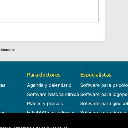
Chiumello
Para doctores
Especialistas
tes
Agenda y calendario
Software para psicól
Software historia clínica
Software para logope
Planes y precios
Software para ginecó
cos
ticketBAI para clínicas
Software para dermat
s en la nube
Software para dentist