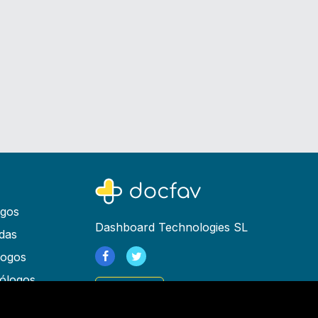
ogos
Dashboard Technologies SL
das
logos
ólogos
Registrarse
as