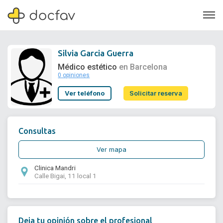
Silvia Garcia Guerra
Médico estético
en Barcelona
0 opiniones
Soporte
Ver teléfono
Solicitar reserva
Quiénes somos
¿Eres un doctor?
Consultas
Ver mapa
Clinica Mandri
Calle Bigai, 11 local 1
Deja tu opinión sobre el profesional