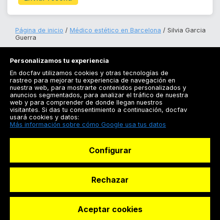
Página de inicio
Médico estético en Barcelona
Silvia Garcia
Guerra
Personalizamos tu experiencia
En docfav utilizamos cookies y otras tecnologías de
rastreo para mejorar tu experiencia de navegación en
nuestra web, para mostrarte contenidos personalizados y
anuncios segmentados, para analizar el tráfico de nuestra
Registrarse
web y para comprender de donde llegan nuestros
visitantes. Si das tu consentimiento a continuación, docfav
Docfav
usará cookies y datos:
Más información sobre cómo Google usa tus datos
Recursos
Configurar
Para doctores
Especialistas
Rechazar
Aceptar cookies
© Dashboard Technologies S.L