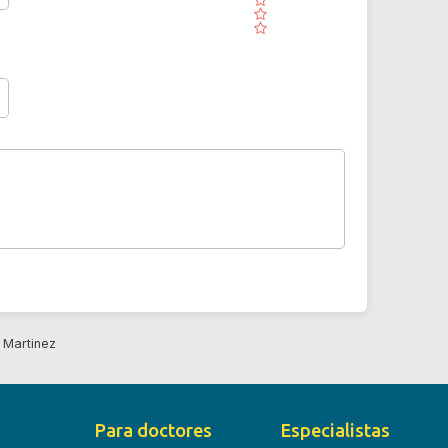
( )
( )
 Martinez
Para doctores
Especialistas