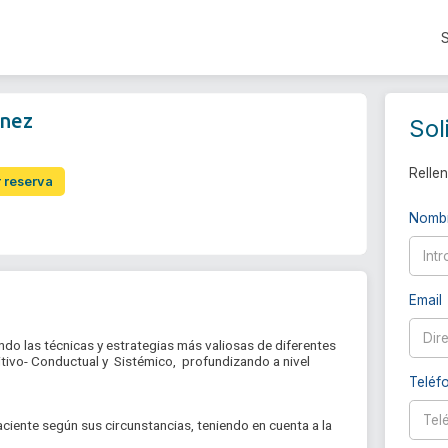
inez
Sol
Rellen
r reserva
Nomb
Email
endo las técnicas y estrategias más valiosas de diferentes 
vo- Conductual y  Sistémico,  profundizando a nivel 
Teléf
iente según sus circunstancias, teniendo en cuenta a la 