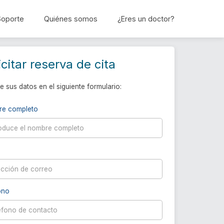
Soporte
Quiénes somos
¿Eres un doctor?
Reservar cita
icitar reserva de cita
e sus datos en el siguiente formulario:
re completo
ono