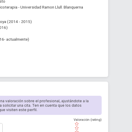
usto
sicoterapia - Universidad Ramon Llull. Blanquerna
goya (2014 - 2015)
2016)
016- actualmente)
 una valoración sobre el profesional, ajustándote a la
a solicitar una cita. Ten en cuenta que los datos
e visiten este perfil.
Valoración (rating)
( )
( )
( )