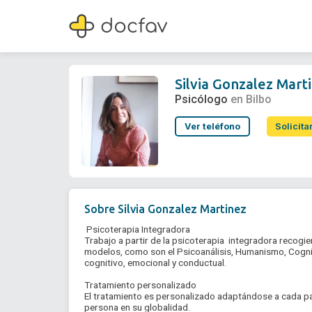
Silvia Gonzalez Martinez
Psicólogo
Silvia Gonzalez Mart
Psicólogo
en Bilbo
Ver teléfono
Solicita
Sobre
Silvia Gonzalez Martinez
 Psicoterapia Integradora

Trabajo a partir de la psicoterapia  integradora recogi
modelos, como son el Psicoanálisis, Humanismo, Cogniti
cognitivo, emocional y conductual.

Tratamiento personalizado

El tratamiento es personalizado adaptándose a cada pac
persona en su globalidad.
