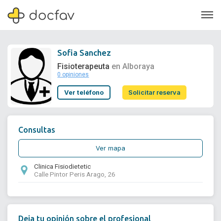
Sofia Sanchez
Fisioterapeuta
en Alboraya
0 opiniones
Soporte
Ver teléfono
Solicitar reserva
Quiénes somos
¿Eres un doctor?
Consultas
Ver mapa
Clinica Fisiodietetic
Calle Pintor Peris Arago, 26
Deja tu opinión sobre el profesional