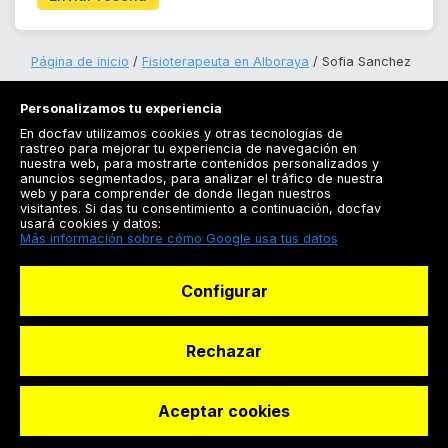
Página de inicio
Fisioterapeuta en Alboraya
Sofia Sanchez
Personalizamos tu experiencia
En docfav utilizamos cookies y otras tecnologías de
rastreo para mejorar tu experiencia de navegación en
nuestra web, para mostrarte contenidos personalizados y
anuncios segmentados, para analizar el tráfico de nuestra
Registrarse
web y para comprender de donde llegan nuestros
visitantes. Si das tu consentimiento a continuación, docfav
Docfav
usará cookies y datos:
Más información sobre cómo Google usa tus datos
Recursos
Configurar
Para doctores
Especialistas
Rechazar
Aceptar cookies
© Dashboard Technologies S.L
Solicitar reserva