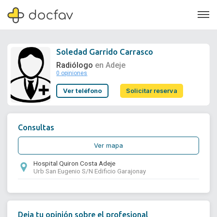
Soledad Garrido Carrasco
Radiólogo
en Adeje
0 opiniones
Soporte
Ver teléfono
Solicitar reserva
Quiénes somos
¿Eres un doctor?
Consultas
Ver mapa
Hospital Quiron Costa Adeje
Urb San Eugenio S/N Edificio Garajonay
Deja tu opinión sobre el profesional