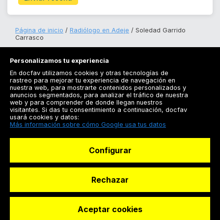
Página de inicio
Radiólogo en Adeje
Soledad Garrido
Carrasco
Personalizamos tu experiencia
En docfav utilizamos cookies y otras tecnologías de
rastreo para mejorar tu experiencia de navegación en
nuestra web, para mostrarte contenidos personalizados y
anuncios segmentados, para analizar el tráfico de nuestra
Registrarse
web y para comprender de donde llegan nuestros
visitantes. Si das tu consentimiento a continuación, docfav
Docfav
usará cookies y datos:
Más información sobre cómo Google usa tus datos
Recursos
Configurar
Para doctores
Especialistas
Rechazar
Aceptar cookies
© Dashboard Technologies S.L