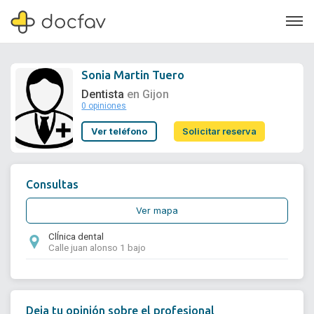
Sonia Martin Tuero
Dentista
en Gijon
0 opiniones
Soporte
Ver teléfono
Solicitar reserva
Quiénes somos
¿Eres un doctor?
Consultas
Ver mapa
ClÍnica dental
Calle juan alonso 1 bajo
Deja tu opinión sobre el profesional