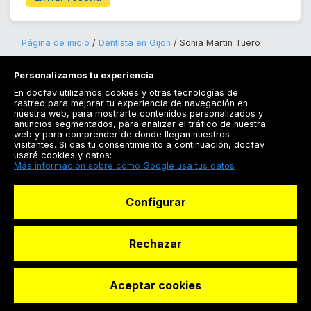
Página de inicio
Dentista en Gijon
Sonia Martin Tuero
Personalizamos tu experiencia
En docfav utilizamos cookies y otras tecnologías de
rastreo para mejorar tu experiencia de navegación en
nuestra web, para mostrarte contenidos personalizados y
anuncios segmentados, para analizar el tráfico de nuestra
Registrarse
web y para comprender de donde llegan nuestros
visitantes. Si das tu consentimiento a continuación, docfav
Docfav
usará cookies y datos:
Más información sobre cómo Google usa tus datos
Recursos
Configurar
Para doctores
Especialistas
Rechazar
Aceptar cookies
© Dashboard Technologies S.L
Solicitar reserva