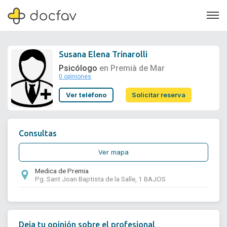
Susana Elena Trinarolli
Psicólogo
en Premià de Mar
0 opiniones
Soporte
Ver teléfono
Solicitar reserva
Quiénes somos
¿Eres un doctor?
Consultas
Ver mapa
Medica de Premia
Pg. Sant Joan Baptista de la Salle, 1 BAJOS
Deja tu opinión sobre el profesional