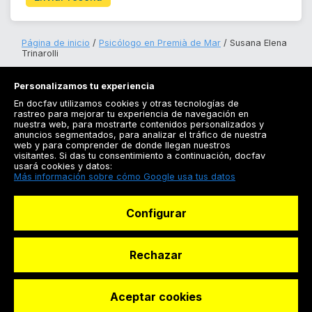
Página de inicio
Psicólogo en Premià de Mar
Susana Elena
Trinarolli
Personalizamos tu experiencia
En docfav utilizamos cookies y otras tecnologías de
rastreo para mejorar tu experiencia de navegación en
nuestra web, para mostrarte contenidos personalizados y
anuncios segmentados, para analizar el tráfico de nuestra
Registrarse
web y para comprender de donde llegan nuestros
visitantes. Si das tu consentimiento a continuación, docfav
Docfav
usará cookies y datos:
Más información sobre cómo Google usa tus datos
Recursos
Configurar
Para doctores
Especialistas
Rechazar
Aceptar cookies
© Dashboard Technologies S.L