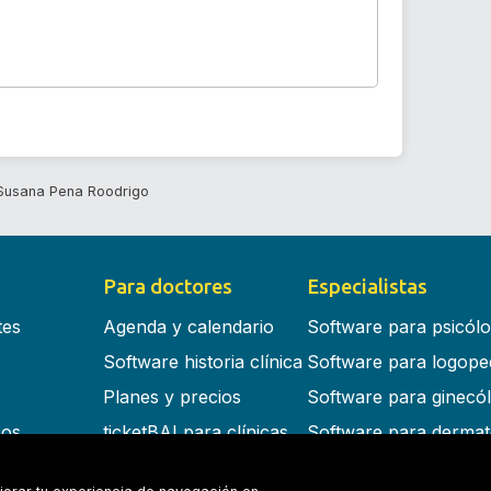
Susana Pena Roodrigo
Para doctores
Especialistas
tes
Agenda y calendario
Software para psicól
Software historia clínica
Software para logope
Planes y precios
Software para ginecó
cos
ticketBAI para clínicas
Software para dermat
s en la nube
Software para dentist