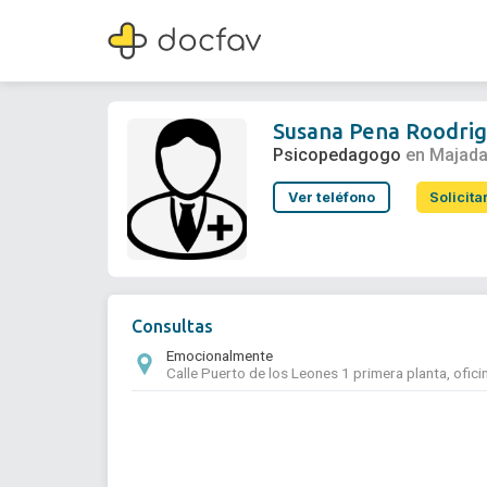
Susana Pena Roodrigo
Psicopedagogo
Susana Pena Roodri
Psicopedagogo
en Majad
Ver teléfono
Solicita
Consultas
Emocionalmente
Calle Puerto de los Leones 1 primera planta, ofic