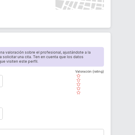
 una valoración sobre el profesional, ajustándote a la
a solicitar una cita. Ten en cuenta que los datos
e visiten este perfil.
Valoración (rating)
( )
( )
( )
( )
( )