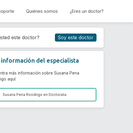
Soporte
Quiénes somos
¿Eres un doctor?
Reservar cita
sted este doctor?
Soy este doctor
información del especialista
ntra más información sobre Susana Pena
igo aquí:
Susana Pena Roodrigo en
Doctoralia