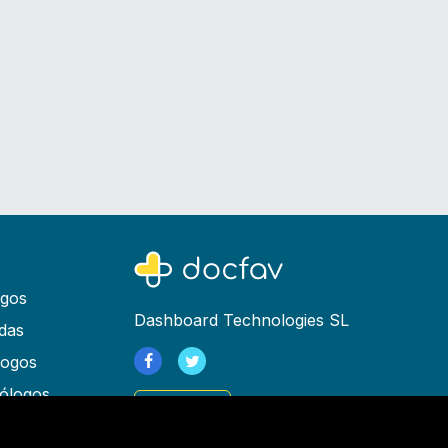
ogos
Dashboard Technologies SL
das
logos
ólogos
Registrarse
as