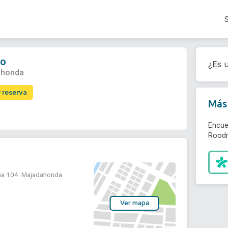
go
¿Es u
ahonda
r reserva
Más 
Encue
Roodr
ina 104. Majadahonda.
Ver mapa