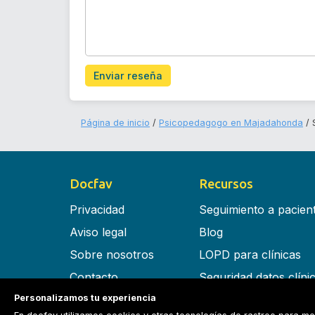
Enviar reseña
Página de inicio
Psicopedagogo en Majadahonda
Docfav
Recursos
Privacidad
Seguimiento a pacien
Aviso legal
Blog
Sobre nosotros
LOPD para clínicas
Contacto
Seguridad datos clíni
Personalizamos tu experiencia
Términos y condiciones
Software para clínica